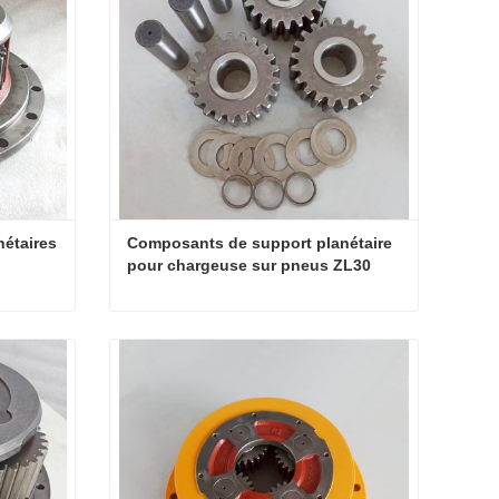
étaires 
Composants de support planétaire 
pour chargeuse sur pneus ZL30
Ensemble d'engrenages planétaires pour chargeur Yunyu
Composants de support planétaire pour chargeuse sur pneus ZL30
Contacter maintenant