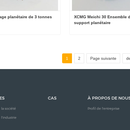
ge planétaire de 3 tonnes
XCMG Meichi 30 Ensemble d
support planétaire
ge planétaire de 3 tonnes
ter maintenant
Contacter maintenant
1
2
Page suivante
d
ES
CAS
À PROPOS DE NOU
 la société
Profil de l'entreprise
l'industrie