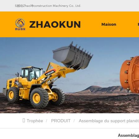
S撼动Zhao坤construction Machinery Co., Ltd.
Maison
Trophée
PRODUIT
Assemblage du support planét
Assemblage