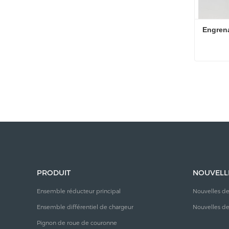
Engrena
Engrena
Contac
PRODUIT
NOUVELL
Ensemble réducteur principal
Nouvelles de
Ensemble différentiel de chargeur
Nouvelles de 
Pignon de roue de couronne