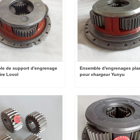
e de support d'engrenage 
Ensemble d'engrenages plan
ire Lovol
pour chargeur Yunyu
Ensemble de support d'engrenage planétaire Lovol
ter maintenant
Contacter maintenant