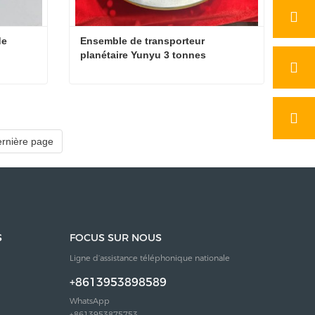
e 
Ensemble de transporteur 
planétaire Yunyu 3 tonnes
XCMG Meichi 30 Ensemble de support planétaire
Ensemble de transporteur planétaire Yunyu 3 tonnes
Contacter maintenant
ernière page
S
FOCUS SUR NOUS
Ligne d’assistance téléphonique nationale
+8613953898589
WhatsApp
+8613953875753